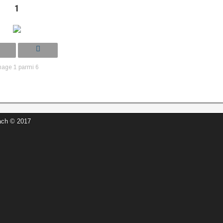
1
mage 1 parmi 6
ach © 2017