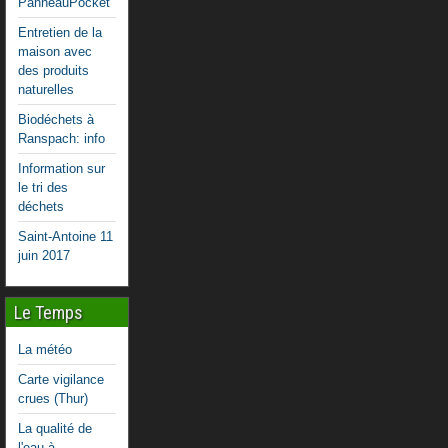
PanneauPocket
Entretien de la
maison avec
des produits
naturelles
Biodéchets à
Ranspach: info
Information sur
le tri des
déchets
Saint-Antoine 11
juin 2017
Le Temps
La météo
Carte vigilance
crues (Thur)
La qualité de
l'eau à