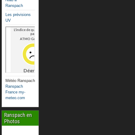
Ranspach
Les prévisions
UV
Météo Ranspach
Ranspach
France my-
meteo.com
Ranspach en
Photos