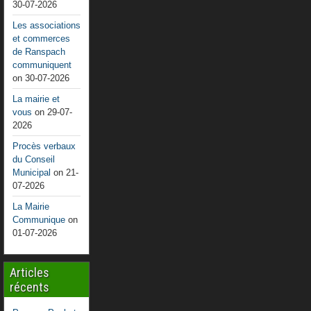
30-07-2026
Les associations
et commerces
de Ranspach
communiquent
on 30-07-2026
La mairie et
vous
on 29-07-
2026
Procès verbaux
du Conseil
Municipal
on 21-
07-2026
La Mairie
Communique
on
01-07-2026
Articles
récents