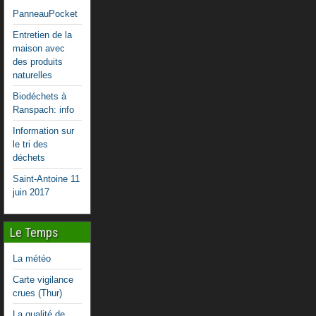
PanneauPocket
Entretien de la
maison avec
des produits
naturelles
Biodéchets à
Ranspach: info
Information sur
le tri des
déchets
Saint-Antoine 11
juin 2017
Le Temps
La météo
Carte vigilance
crues (Thur)
La qualité de