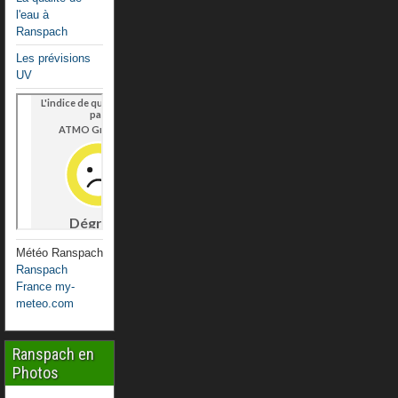
l'eau à
Ranspach
Les prévisions
UV
Météo Ranspach
Ranspach
France my-
meteo.com
Ranspach en
Photos