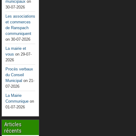
municipaux
on
30-07-2026
Les associations
et commerces
de Ranspach
communiquent
on 30-07-2026
La mairie et
vous
on 29-07-
2026
Procès verbaux
du Conseil
Municipal
on 21-
07-2026
La Mairie
Communique
on
01-07-2026
Articles
récents