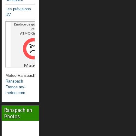
Les prévisions
UV
Météo Ranspach
Ranspach
France my-
meteo.com
Ranspach en
Photos