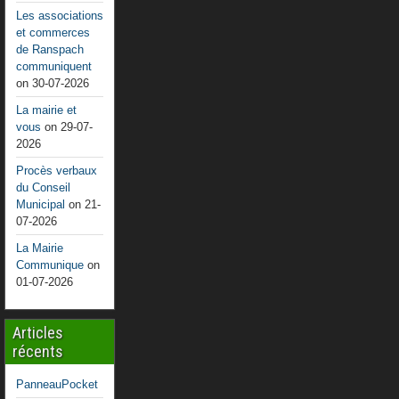
Les associations
et commerces
de Ranspach
communiquent
on 30-07-2026
La mairie et
vous
on 29-07-
2026
Procès verbaux
du Conseil
Municipal
on 21-
07-2026
La Mairie
Communique
on
01-07-2026
Articles
récents
PanneauPocket