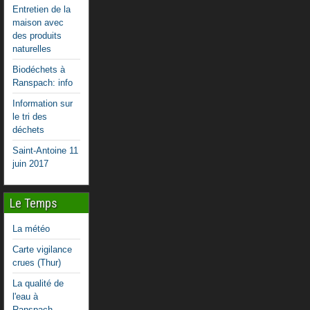
Entretien de la
maison avec
des produits
naturelles
Biodéchets à
Ranspach: info
Information sur
le tri des
déchets
Saint-Antoine 11
juin 2017
Le Temps
La météo
Carte vigilance
crues (Thur)
La qualité de
l'eau à
Ranspach