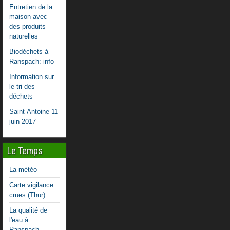
Entretien de la
maison avec
des produits
naturelles
Biodéchets à
Ranspach: info
Information sur
le tri des
déchets
Saint-Antoine 11
juin 2017
Le Temps
La météo
Carte vigilance
crues (Thur)
La qualité de
l'eau à
Ranspach