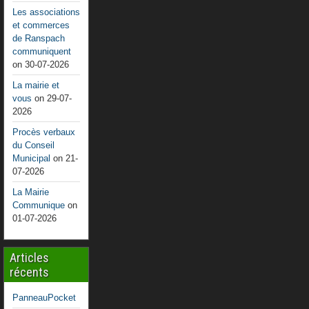
Les associations
et commerces
de Ranspach
communiquent
on 30-07-2026
La mairie et
vous
on 29-07-
2026
Procès verbaux
du Conseil
Municipal
on 21-
07-2026
La Mairie
Communique
on
01-07-2026
Articles
récents
PanneauPocket