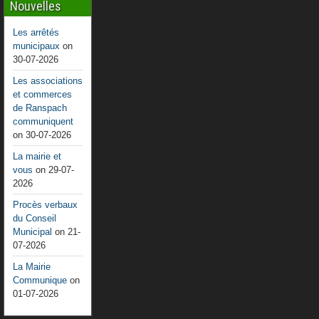
Nouvelles
Les arrêtés
municipaux
on
30-07-2026
Les associations
et commerces
de Ranspach
communiquent
on 30-07-2026
La mairie et
vous
on 29-07-
2026
Procès verbaux
du Conseil
Municipal
on 21-
07-2026
La Mairie
Communique
on
01-07-2026