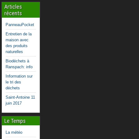
Articles
récents
PanneauPocket
Entretien de la
maison avec
des produits
naturelles
Biodéchets à
Ranspach: info
Information sur
le tri des
déchets
Saint-Antoine 11
juin 2017
Le Temps
La météo