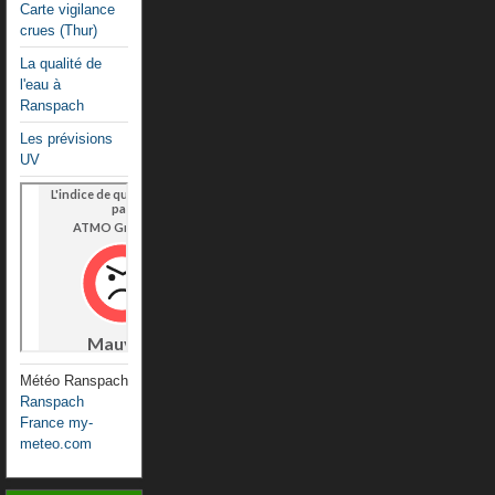
Carte vigilance
crues (Thur)
La qualité de
l'eau à
Ranspach
Les prévisions
UV
Météo Ranspach
Ranspach
France my-
meteo.com