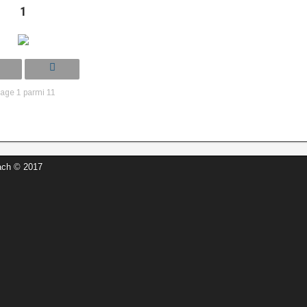
1
age 1 parmi 11
ach © 2017