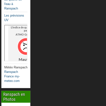
l'eau à
Ranspach
Les prévisions
UV
Météo Ranspach
Ranspach
France my-
meteo.com
Ranspach en
Photos