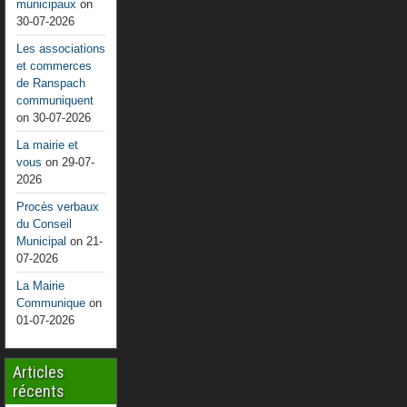
municipaux
on
30-07-2026
Les associations
et commerces
de Ranspach
communiquent
on 30-07-2026
La mairie et
vous
on 29-07-
2026
Procès verbaux
du Conseil
Municipal
on 21-
07-2026
La Mairie
Communique
on
01-07-2026
Articles
récents