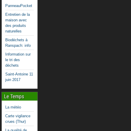
PanneauPocket
Entretien de la
maison avec
des produits
naturelles
Biodéchets à
Ranspach: info
Information sur
le tri des
déchets
Saint-Antoine 11
juin 2017
Le Temps
La météo
Carte vigilance
crues (Thur)
La qualité de