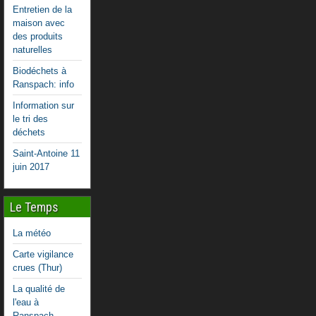
Entretien de la
maison avec
des produits
naturelles
Biodéchets à
Ranspach: info
Information sur
le tri des
déchets
Saint-Antoine 11
juin 2017
Le Temps
La météo
Carte vigilance
crues (Thur)
La qualité de
l'eau à
Ranspach