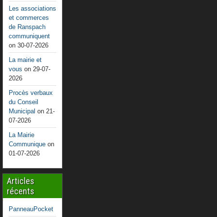
Les associations
et commerces
de Ranspach
communiquent
on 30-07-2026
La mairie et
vous
on 29-07-
2026
Procès verbaux
du Conseil
Municipal
on 21-
07-2026
La Mairie
Communique
on
01-07-2026
Articles
récents
PanneauPocket