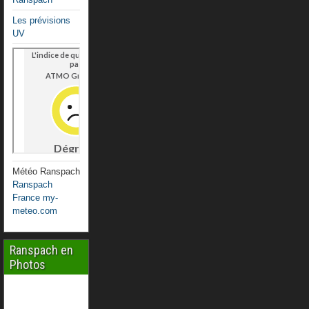
Les prévisions
UV
Météo Ranspach
Ranspach
France my-
meteo.com
Ranspach en
Photos