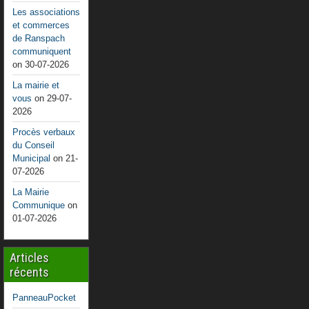
Les associations
et commerces
de Ranspach
communiquent
on 30-07-2026
La mairie et
vous
on 29-07-
2026
Procès verbaux
du Conseil
Municipal
on 21-
07-2026
La Mairie
Communique
on
01-07-2026
Articles
récents
PanneauPocket