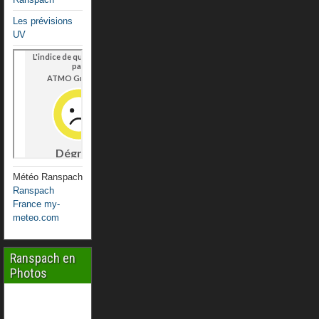
Les prévisions
UV
Météo Ranspach
Ranspach
France my-
meteo.com
Ranspach en
Photos