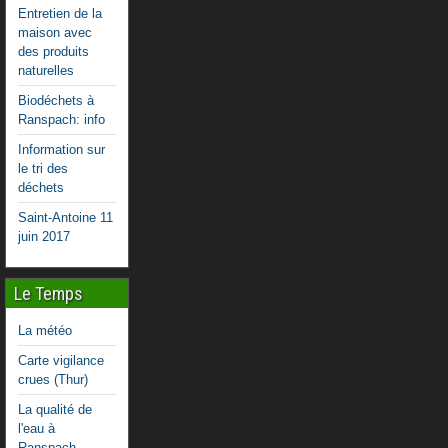
Entretien de la
maison avec
des produits
naturelles
Biodéchets à
Ranspach: info
Information sur
le tri des
déchets
Saint-Antoine 11
juin 2017
Le Temps
La météo
Carte vigilance
crues (Thur)
La qualité de
l'eau à
Ranspach